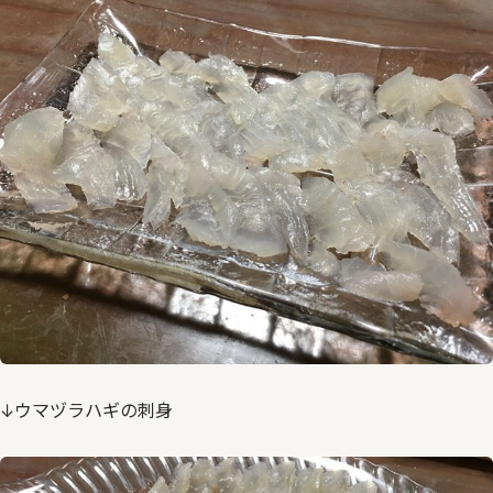
↓ウマヅラハギの刺身