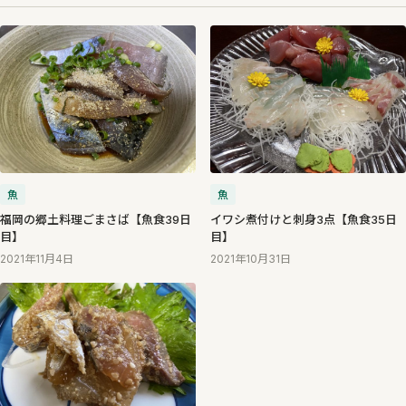
魚
魚
福岡の郷土料理ごまさば【魚食39日
イワシ煮付けと刺身3点【魚食35日
目】
目】
2021年11月4日
2021年10月31日