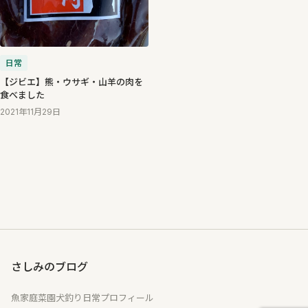
日常
【ジビエ】熊・ウサギ・山羊の肉を
食べました
2021年11月29日
さしみのブログ
魚
家庭菜園
犬
釣り
日常
プロフィール