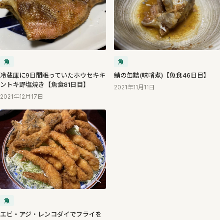
魚
魚
冷蔵庫に9日間眠っていたホウセキキ
鯖の缶詰(味噌煮)【魚食46日目】
ントキ野塩焼き【魚食81日目】
2021年11月11日
2021年12月17日
魚
エビ・アジ・レンコダイでフライを