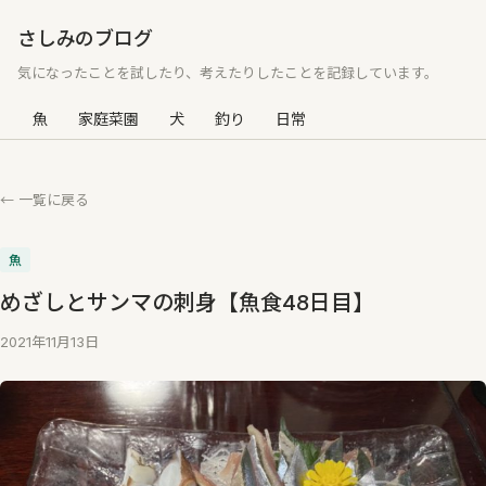
さしみのブログ
気になったことを試したり、考えたりしたことを記録しています。
魚
家庭菜園
犬
釣り
日常
← 一覧に戻る
魚
めざしとサンマの刺身【魚食48日目】
2021年11月13日